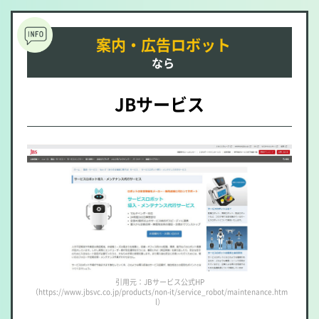
案内・広告ロボット
なら
JBサービス
引用元：JBサービス公式HP
（https://www.jbsvc.co.jp/products/non-it/service_robot/maintenance.htm
l）