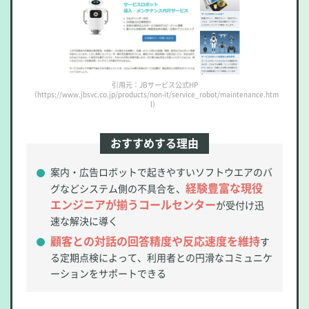
引用元：JBサービス公式HP
（https://www.jbsvc.co.jp/products/non-it/service_robot/maintenance.htm
l）
おすすめする理由
案内・広告ロボットで起きやすいソフトウエアのバ
経験豊富な現役
グなどシステム側の不具合を、
エンジニアが揃うコールセンター
が受付け迅
速な解決に導く
顧客との対話の回答精度や反応速度を維持
す
る定期点検によって、利用者との円滑なコミュニケ
ーションをサポートできる