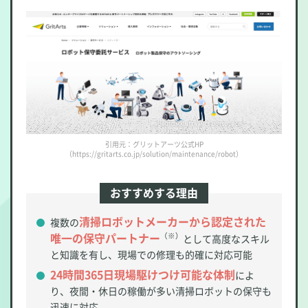
引用元：グリットアーツ公式HP
（https://gritarts.co.jp/solution/maintenance/robot）
おすすめする理由
清掃ロボットメーカーから認定された
複数の
唯一の保守パートナー
（※）
として高度なスキル
と知識を有し、現場での修理も的確に対応可能
24時間365日現場駆けつけ可能な体制
によ
り、夜間・休日の稼働が多い清掃ロボットの保守も
迅速に対応